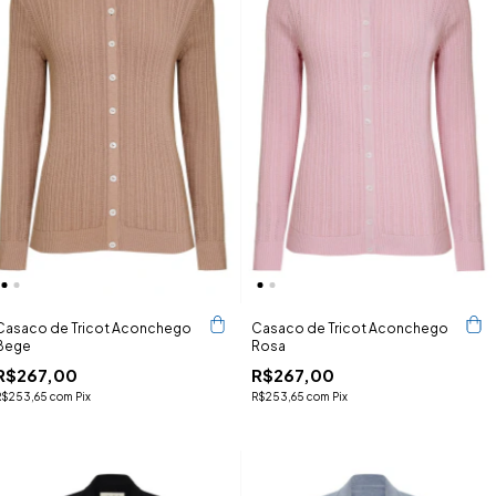
Casaco de Tricot Aconchego
Casaco de Tricot Aconchego
Bege
Rosa
R$267,00
R$267,00
R$253,65
com
Pix
R$253,65
com
Pix