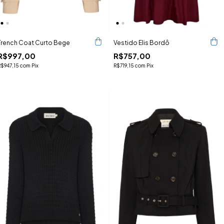
Trench Coat Curto Bege
Vestido Elis Bordô
R$997,00
R$757,00
R$947,15
com
Pix
R$719,15
com
Pix