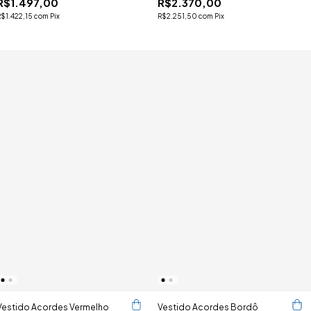
R$1.497,00
R$2.370,00
R$1.422,15
com
Pix
R$2.251,50
com
Pix
Vestido Acordes Vermelho
Vestido Acordes Bordô