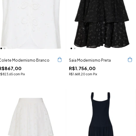
Colete Modernismo Branco
Saia Modernismo Preta
R$867,00
R$1.756,00
R$823,65
com
Pix
R$1.668,20
com
Pix