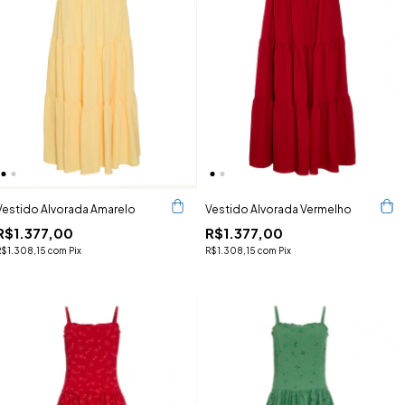
Vestido Alvorada Amarelo
Vestido Alvorada Vermelho
R$1.377,00
R$1.377,00
R$1.308,15
com
Pix
R$1.308,15
com
Pix