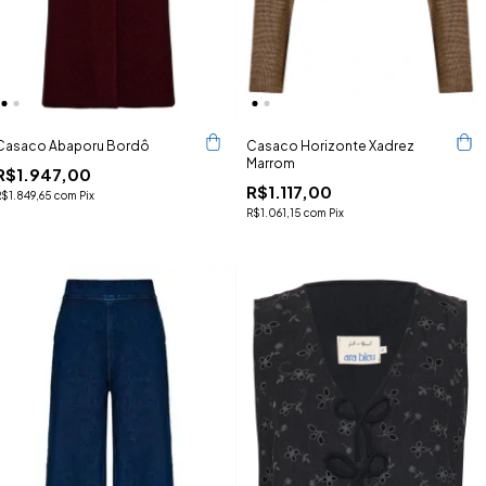
Casaco Abaporu Bordô
Casaco Horizonte Xadrez
Marrom
R$1.947,00
R$1.117,00
R$1.849,65
com
Pix
R$1.061,15
com
Pix