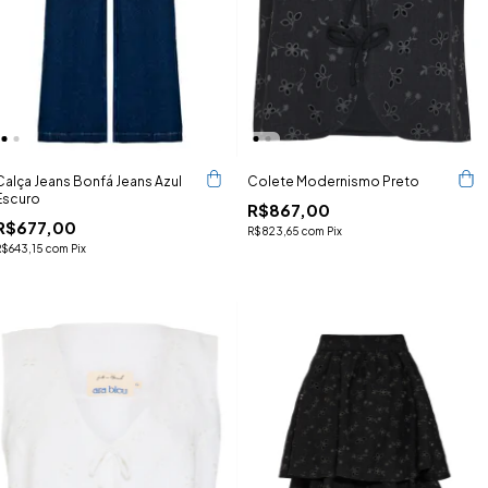
Calça Jeans Bonfá Jeans Azul
Colete Modernismo Preto
Escuro
R$867,00
R$677,00
R$823,65
com
Pix
R$643,15
com
Pix