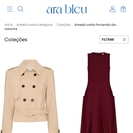
0
Início
.
breadcrumbs.categoria
.
Coleções
.
breadcrumbs.fernando-de-
noronha
Coleções
FILTRAR