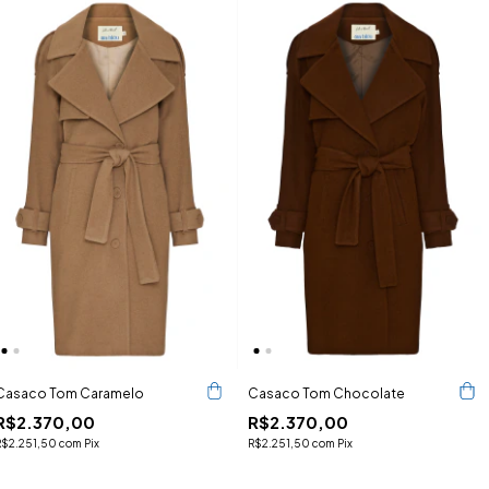
Casaco Tom Caramelo
Casaco Tom Chocolate
R$2.370,00
R$2.370,00
R$2.251,50
com
Pix
R$2.251,50
com
Pix