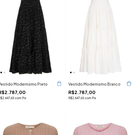
Vestido Modernismo Preto
Vestido Modernismo Branco
R$2.787,00
R$2.787,00
R$2.647,65
com
Pix
R$2.647,65
com
Pix