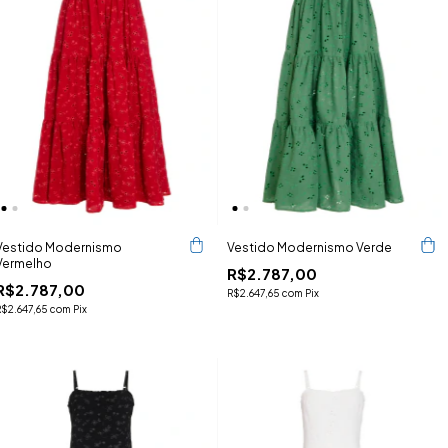
Vestido Modernismo
Vestido Modernismo Verde
Vermelho
R$2.787,00
R$2.787,00
R$2.647,65
com
Pix
R$2.647,65
com
Pix