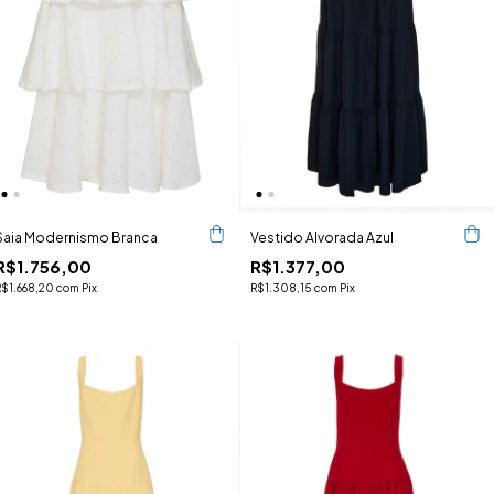
Saia Modernismo Branca
Vestido Alvorada Azul
R$1.756,00
R$1.377,00
R$1.668,20
com
Pix
R$1.308,15
com
Pix