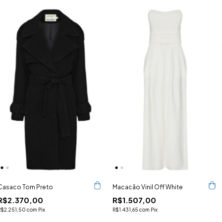
Casaco Tom Preto
Macacão Vinil Off White
R$2.370,00
R$1.507,00
R$2.251,50
com
Pix
R$1.431,65
com
Pix