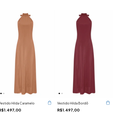
Vestido Hilda Caramelo
Vestido Hilda Bordô
R$1.497,00
R$1.497,00