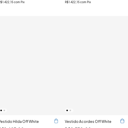
R$1.422,15
com
Pix
R$1.422,15
com
Pix
Vestido Hilda Off White
Vestido Acordes Off White