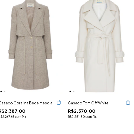
Casaco Coralina Bege Mescla
Casaco Tom Off White
R$2.387,00
R$2.370,00
R$2.267,65
com
Pix
R$2.251,50
com
Pix