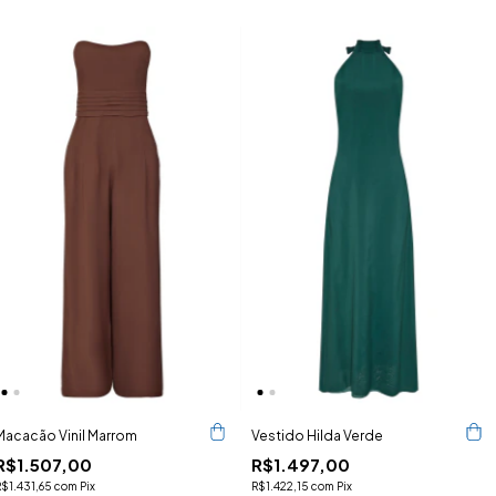
Macacão Vinil Marrom
Vestido Hilda Verde
R$1.507,00
R$1.497,00
R$1.431,65
com
Pix
R$1.422,15
com
Pix