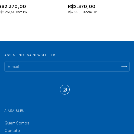
R$2.370,00
R$2.370,00
R$2.251,50
com
Pix
R$2.251,50
com
Pix
ASSINE NOSSA NEWSLETTER
A ARA BLEU
Quem Somos
Contato