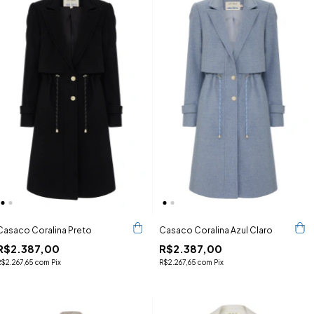
Casaco Coralina Preto
Casaco Coralina Azul Claro
R$2.387,00
R$2.387,00
R$2.267,65
com
Pix
R$2.267,65
com
Pix