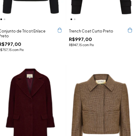
Conjunto de Tricot Enlace
Trench Coat Curto Preto
Preto
R$997,00
R$797,00
R$947,15
com
Pix
R$757,15
com
Pix