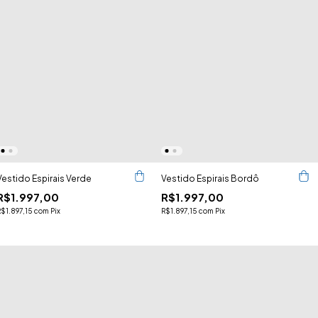
Vestido Espirais Verde
Vestido Espirais Bordô
R$1.997,00
R$1.997,00
R$1.897,15
com
Pix
R$1.897,15
com
Pix