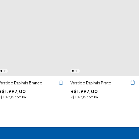
Vestido Espirais Branco
Vestido Espirais Preto
R$1.997,00
R$1.997,00
R$1.897,15
com
Pix
R$1.897,15
com
Pix