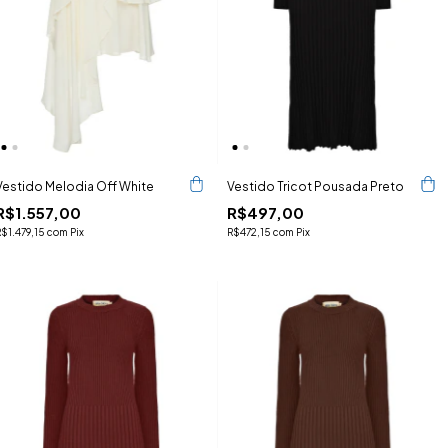
Vestido Melodia Off White
Vestido Tricot Pousada Preto
R$1.557,00
R$497,00
R$1.479,15
com
Pix
R$472,15
com
Pix