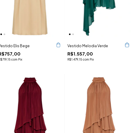
Vestido Elis Bege
Vestido Melodia Verde
R$757,00
R$1.557,00
R$719,15
com
Pix
R$1.479,15
com
Pix