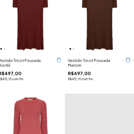
Vestido Tricot Pousada
Vestido Tricot Pousada
Bordô
Marrom
R$497,00
R$497,00
R$472,15
com
Pix
R$472,15
com
Pix