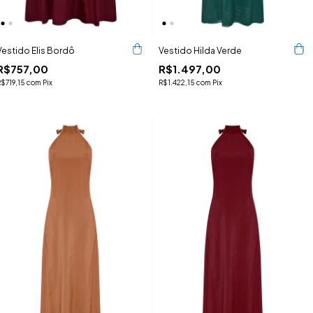
Vestido Elis Bordô
Vestido Hilda Verde
R$757,00
R$1.497,00
R$719,15
com
Pix
R$1.422,15
com
Pix