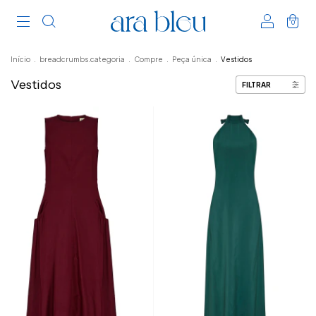
0
Início
.
breadcrumbs.categoria
.
Compre
.
Peça única
.
Vestidos
Vestidos
FILTRAR