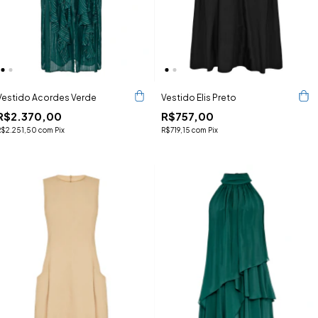
Vestido Acordes Verde
Vestido Elis Preto
R$2.370,00
R$757,00
R$2.251,50
com
Pix
R$719,15
com
Pix