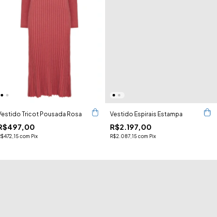
Vestido Tricot Pousada Rosa
Vestido Espirais Estampa
R$497,00
R$2.197,00
R$472,15
com
Pix
R$2.087,15
com
Pix