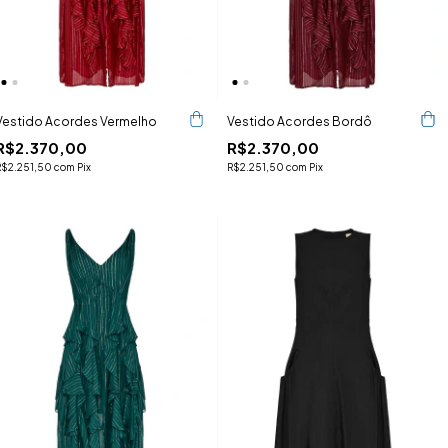
Vestido Acordes Vermelho
Vestido Acordes Bordô
R$2.370,00
R$2.370,00
R$2.251,50
com
Pix
R$2.251,50
com
Pix