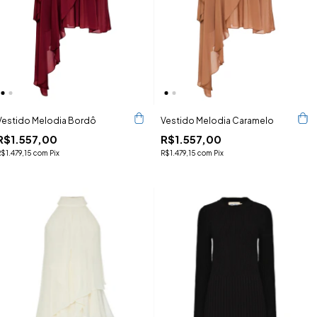
Vestido Melodia Bordô
Vestido Melodia Caramelo
R$1.557,00
R$1.557,00
R$1.479,15
com
Pix
R$1.479,15
com
Pix