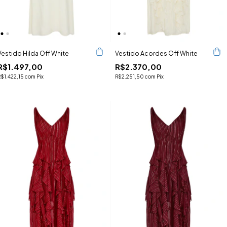
Vestido Hilda Off White
Vestido Acordes Off White
R$1.497,00
R$2.370,00
R$1.422,15
com
Pix
R$2.251,50
com
Pix