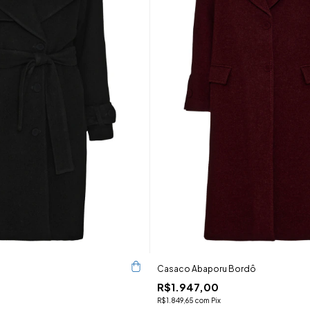
Casaco Abaporu Bordô
R$1.947,00
R$1.849,65
com
Pix