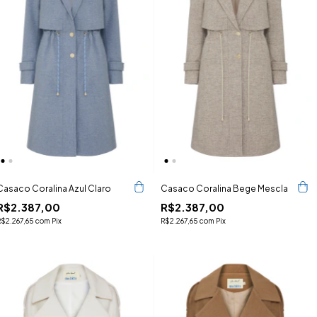
Casaco Coralina Azul Claro
Casaco Coralina Bege Mescla
R$2.387,00
R$2.387,00
R$2.267,65
com
Pix
R$2.267,65
com
Pix