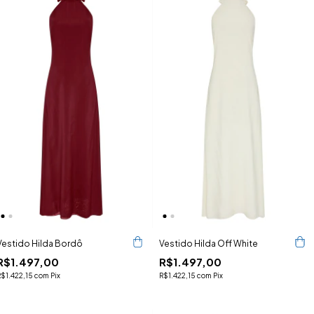
Vestido Hilda Bordô
Vestido Hilda Off White
R$1.497,00
R$1.497,00
R$1.422,15
com
Pix
R$1.422,15
com
Pix