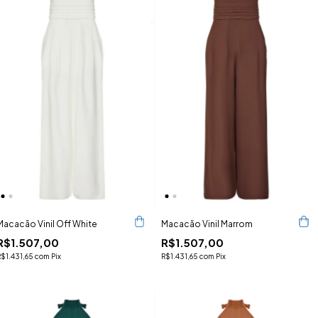
Macacão Vinil Off White
Macacão Vinil Marrom
R$1.507,00
R$1.507,00
R$1.431,65
com
Pix
R$1.431,65
com
Pix