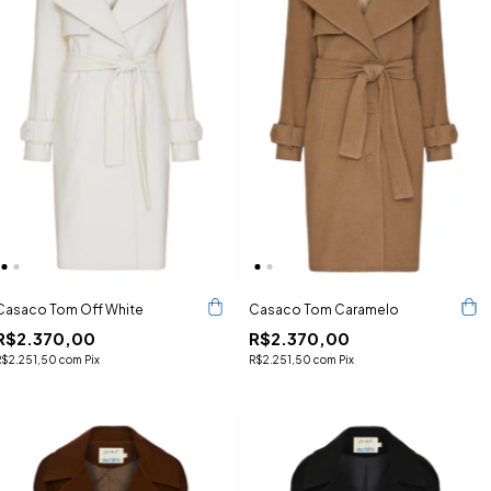
Casaco Tom Off White
Casaco Tom Caramelo
R$2.370,00
R$2.370,00
R$2.251,50
com
Pix
R$2.251,50
com
Pix