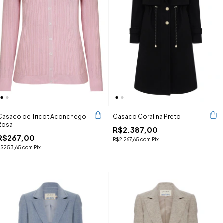
Casaco de Tricot Aconchego
Casaco Coralina Preto
Rosa
R$2.387,00
R$267,00
R$2.267,65
com
Pix
R$253,65
com
Pix