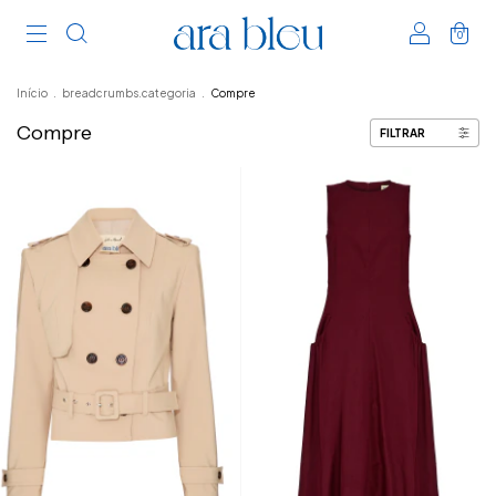
0
Início
.
breadcrumbs.categoria
.
Compre
Compre
FILTRAR