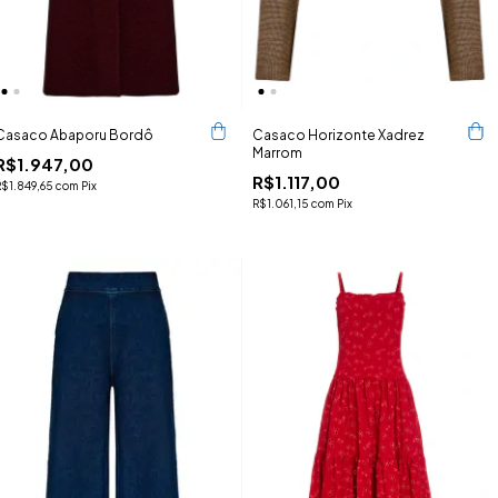
Casaco Abaporu Bordô
Casaco Horizonte Xadrez
Marrom
R$1.947,00
R$1.117,00
R$1.849,65
com
Pix
R$1.061,15
com
Pix