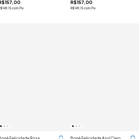
R$157,00
R$157,00
R$149,15
com
Pix
R$149,15
com
Pix
Boné Felicidade Rosa
Boné Felicidade Azul Claro