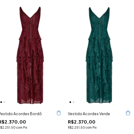
Vestido Acordes Bordô
Vestido Acordes Verde
R$2.370,00
R$2.370,00
R$2.251,50
com
Pix
R$2.251,50
com
Pix