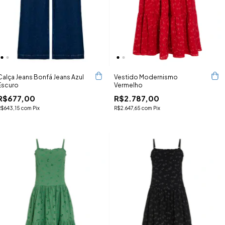
Calça Jeans Bonfá Jeans Azul
Vestido Modernismo
Escuro
Vermelho
R$677,00
R$2.787,00
R$643,15
com
Pix
R$2.647,65
com
Pix