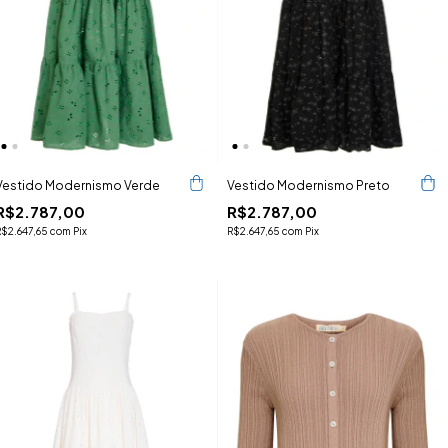
Vestido Modernismo Verde
Vestido Modernismo Preto
R$2.787,00
R$2.787,00
R$2.647,65
com
Pix
R$2.647,65
com
Pix