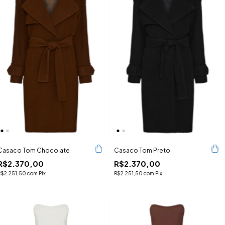
Casaco Tom Chocolate
Casaco Tom Preto
R$2.370,00
R$2.370,00
R$2.251,50
com
Pix
R$2.251,50
com
Pix