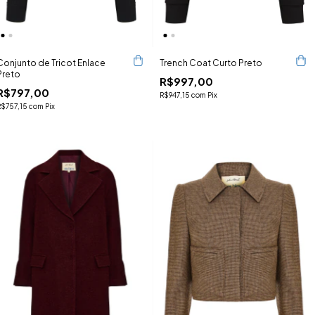
Conjunto de Tricot Enlace
Trench Coat Curto Preto
Preto
R$997,00
R$797,00
R$947,15
com
Pix
R$757,15
com
Pix