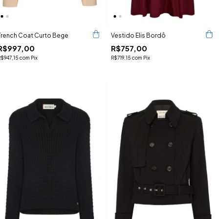
Trench Coat Curto Bege
Vestido Elis Bordô
R$997,00
R$757,00
R$947,15
com
Pix
R$719,15
com
Pix