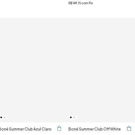
R$149,15
com
Pix
Boné Summer Club Azul Claro
Boné Summer Club Off White