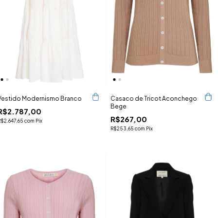
Vestido Modernismo Branco
Casaco de Tricot Aconchego
Bege
R$2.787,00
R$267,00
R$2.647,65
com
Pix
R$253,65
com
Pix