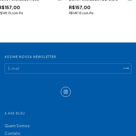
R$157,00
R$157,00
R$149,15
com
Pix
R$149,15
com
Pix
ASSINE NOSSA NEWSLETTER
A ARA BLEU
Quem Somos
Contato