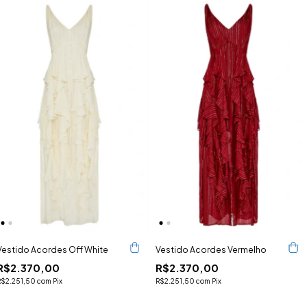
Vestido Acordes Off White
Vestido Acordes Vermelho
R$2.370,00
R$2.370,00
R$2.251,50
com
Pix
R$2.251,50
com
Pix